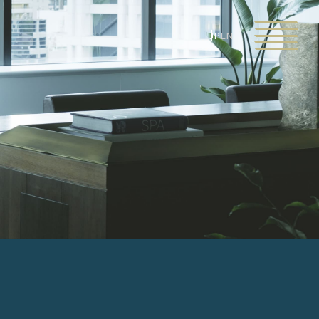
JP
EN